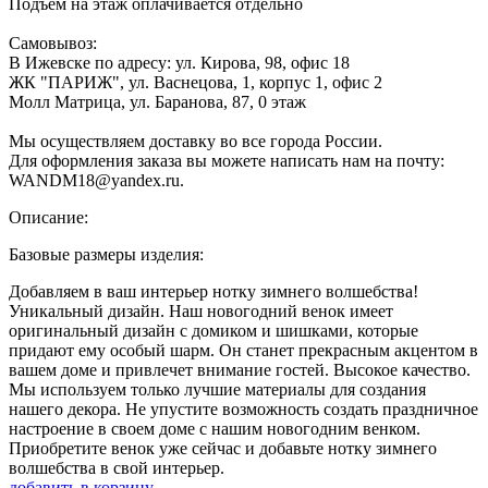
Подъем на этаж оплачивается отдельно
Самовывоз:
В Ижевске по адресу: ул. Кирова, 98, офис 18
ЖК "ПАРИЖ", ул. Васнецова, 1, корпус 1, офис 2
Молл Матрица, ул. Баранова, 87, 0 этаж
Мы осуществляем доставку во все города России.
Для оформления заказа вы можете написать нам на почту:
WANDM18@yandex.ru.
Описание:
Базовые размеры изделия:
Добавляем в ваш интерьер нотку зимнего волшебства!
Уникальный дизайн. Наш новогодний венок имеет
оригинальный дизайн с домиком и шишками, которые
придают ему особый шарм. Он станет прекрасным акцентом в
вашем доме и привлечет внимание гостей. Высокое качество.
Мы используем только лучшие материалы для создания
нашего декора. Не упустите возможность создать праздничное
настроение в своем доме с нашим новогодним венком.
Приобретите венок уже сейчас и добавьте нотку зимнего
волшебства в свой интерьер.
д
о
б
а
в
и
т
ь
в
к
о
р
з
и
н
у