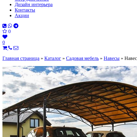
Дизайн интерьера
Контакты
Акции
0
0
Главная страница
»
Каталог
»
Садовая мебель
»
Навесы
»
Наве