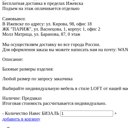
Бесплатная доставка в пределах Ижевска
Подъем на этаж оплачивается отдельно
Самовывоз:
В Ижевске по адресу: ул. Кирова, 98, офис 18
ЖК "ПАРИЖ", ул. Васнецова, 1, корпус 1, офис 2
Молл Матрица, ул. Баранова, 87, 0 этаж
Мы осуществляем доставку во все города России.
Для оформления заказа вы можете написать нам на почту: W
Описание:
Базовые размеры изделия:
Любой размер по запросу заказчика
Выбирайте индивидуальную мебель в стиле LOFT от нашей маст
Наличие: Предзаказ
Итоговая стоимость рассчитывается индивидуально.
-
Количество Навес БИЗАЛЬ
+
д
о
б
а
в
и
т
ь
в
к
о
р
з
и
н
у