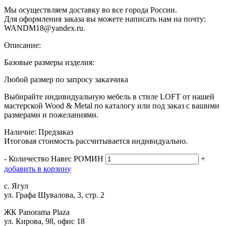
Мы осуществляем доставку во все города России.
Для оформления заказа вы можете написать нам на почту:
WANDM18@yandex.ru.
Описание:
Базовые размеры изделия:
Любой размер по запросу заказчика
Выбирайте индивидуальную мебель в стиле LOFT от нашей
мастерской Wood & Metal по каталогу или под заказ с вашими
размерами и пожеланиями.
Наличие: Предзаказ
Итоговая стоимость рассчитывается индивидуально.
-
Количество Навес РОМИН
+
д
о
б
а
в
и
т
ь
в
к
о
р
з
и
н
у
с. Ягул
ул. Графа Шувалова, 3, стр. 2
ЖК Panorama Plaza
ул. Кирова, 98, офис 18