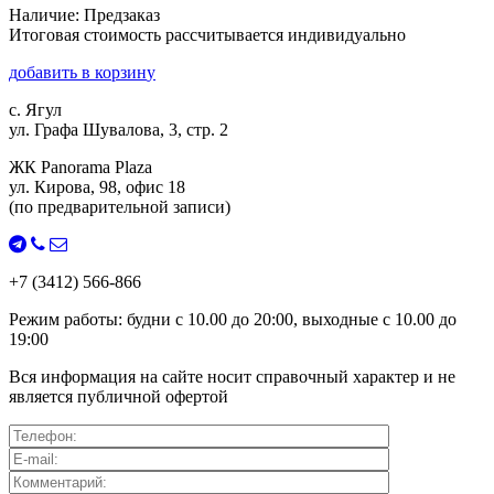
Наличие: Предзаказ
Итоговая стоимость рассчитывается индивидуально
д
о
б
а
в
и
т
ь
в
к
о
р
з
и
н
у
с. Ягул
ул. Графа Шувалова, 3, стр. 2
ЖК Panorama Plaza
ул. Кирова, 98, офис 18
(по предварительной записи)
+7 (3412) 566-866
Режим работы:
будни с
10.00
до
20:00
, выходные с
10.00
до
19:00
Вся информация на сайте носит справочный характер и не
является публичной офертой