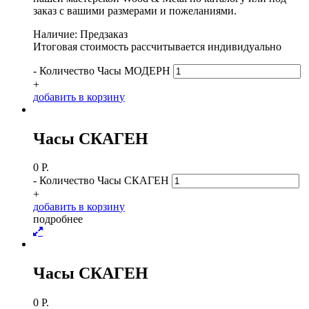
заказ с вашими размерами и пожеланиями.
Наличие: Предзаказ
Итоговая стоимость рассчитывается индивидуально
-
Количество Часы МОДЕРН
+
д
о
б
а
в
и
т
ь
в
к
о
р
з
и
н
у
Часы СКАГЕН
0
Р.
-
Количество Часы СКАГЕН
+
д
о
б
а
в
и
т
ь
в
к
о
р
з
и
н
у
п
о
д
р
о
б
н
е
е
Часы СКАГЕН
0
Р.