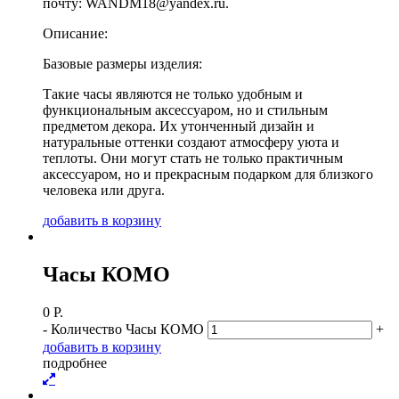
почту: WANDM18@yandex.ru.
Описание:
Базовые размеры изделия:
Такие часы являются не только удобным и
функциональным аксессуаром, но и стильным
предметом декора. Их утонченный дизайн и
натуральные оттенки создают атмосферу уюта и
теплоты. Они могут стать не только практичным
аксессуаром, но и прекрасным подарком для близкого
человека или друга.
д
о
б
а
в
и
т
ь
в
к
о
р
з
и
н
у
Часы КОМО
0
Р.
-
Количество Часы КОМО
+
д
о
б
а
в
и
т
ь
в
к
о
р
з
и
н
у
п
о
д
р
о
б
н
е
е