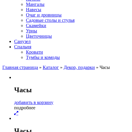
Мангалы
Навесы
Очаг и дровницы
Садовые столы и стулья
Скамейки
Урны
Цветочницы
Санузел
Спальня
Кровати
Тумбы и комоды
Главная страница
»
Каталог
»
Декор, подарки
»
Часы
Часы
д
о
б
а
в
и
т
ь
в
к
о
р
з
и
н
у
п
о
д
р
о
б
н
е
е
Часы