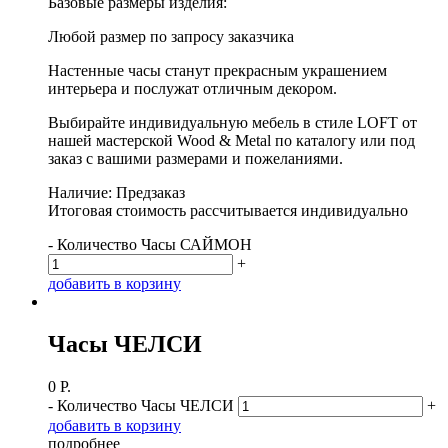
Базовые размеры изделия:
Любой размер по запросу заказчика
Настенные часы станут прекрасным украшением
интерьера и послужат отличным декором.
Выбирайте индивидуальную мебель в стиле LOFT от
нашей мастерской Wood & Metal по каталогу или под
заказ с вашими размерами и пожеланиями.
Наличие: Предзаказ
Итоговая стоимость рассчитывается индивидуально
-
Количество Часы САЙМОН
+
д
о
б
а
в
и
т
ь
в
к
о
р
з
и
н
у
Часы ЧЕЛСИ
0
Р.
-
Количество Часы ЧЕЛСИ
+
д
о
б
а
в
и
т
ь
в
к
о
р
з
и
н
у
п
о
д
р
о
б
н
е
е