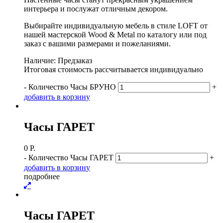
интерьера и послужат отличным декором.
Выбирайте индивидуальную мебель в стиле LOFT от
нашей мастерской Wood & Metal по каталогу или под
заказ с вашими размерами и пожеланиями.
Наличие: Предзаказ
Итоговая стоимость рассчитывается индивидуально
-
Количество Часы БРУНО
+
д
о
б
а
в
и
т
ь
в
к
о
р
з
и
н
у
Часы ГАРЕТ
0
Р.
-
Количество Часы ГАРЕТ
+
д
о
б
а
в
и
т
ь
в
к
о
р
з
и
н
у
п
о
д
р
о
б
н
е
е
Часы ГАРЕТ