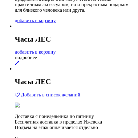
практичным аксессуаром, но и прекрасным подарком
для близкого человека или друга.
д
о
б
а
в
и
т
ь
в
к
о
р
з
и
н
у
Часы ЛЕС
д
о
б
а
в
и
т
ь
в
к
о
р
з
и
н
у
п
о
д
р
о
б
н
е
е
Часы ЛЕС
Добавить в список желаний
Доставка с понедельника по пятницу
Бесплатная доставка в пределах Ижевска
Подъем на этаж оплачивается отдельно