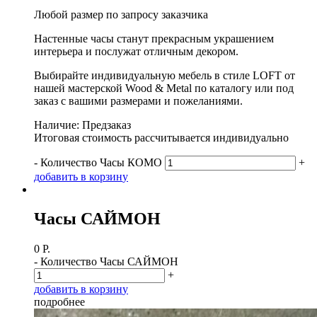
Любой размер по запросу заказчика
Настенные часы станут прекрасным украшением
интерьера и послужат отличным декором.
Выбирайте индивидуальную мебель в стиле LOFT от
нашей мастерской Wood & Metal по каталогу или под
заказ с вашими размерами и пожеланиями.
Наличие: Предзаказ
Итоговая стоимость рассчитывается индивидуально
-
Количество Часы КОМО
+
д
о
б
а
в
и
т
ь
в
к
о
р
з
и
н
у
Часы САЙМОН
0
Р.
-
Количество Часы САЙМОН
+
д
о
б
а
в
и
т
ь
в
к
о
р
з
и
н
у
п
о
д
р
о
б
н
е
е