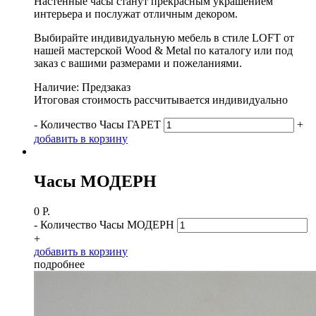
Настенные часы станут прекрасным украшением
интерьера и послужат отличным декором.
Выбирайте индивидуальную мебель в стиле LOFT от
нашей мастерской Wood & Metal по каталогу или под
заказ с вашими размерами и пожеланиями.
Наличие: Предзаказ
Итоговая стоимость рассчитывается индивидуально
-
Количество Часы ГАРЕТ
+
д
о
б
а
в
и
т
ь
в
к
о
р
з
и
н
у
Часы МОДЕРН
0
Р.
-
Количество Часы МОДЕРН
+
д
о
б
а
в
и
т
ь
в
к
о
р
з
и
н
у
п
о
д
р
о
б
н
е
е