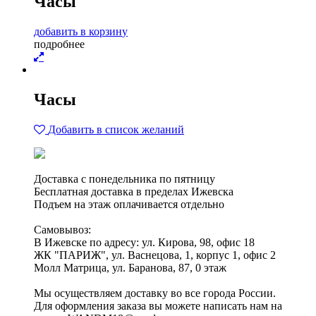
Часы
д
о
б
а
в
и
т
ь
в
к
о
р
з
и
н
у
п
о
д
р
о
б
н
е
е
Часы
Добавить в список желаний
Доставка с понедельника по пятницу
Бесплатная доставка в пределах Ижевска
Подъем на этаж оплачивается отдельно
Самовывоз:
В Ижевске по адресу: ул. Кирова, 98, офис 18
ЖК "ПАРИЖ", ул. Васнецова, 1, корпус 1, офис 2
Молл Матрица, ул. Баранова, 87, 0 этаж
Мы осуществляем доставку во все города России.
Для оформления заказа вы можете написать нам на