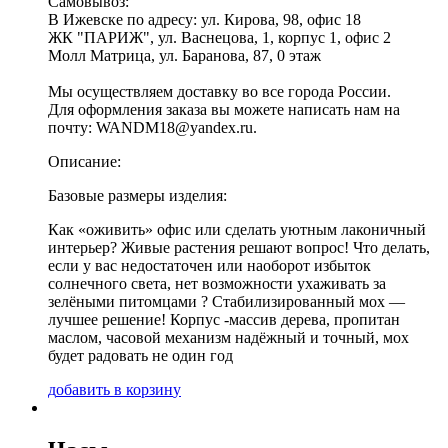
Самовывоз:
В Ижевске по адресу: ул. Кирова, 98, офис 18
ЖК "ПАРИЖ", ул. Васнецова, 1, корпус 1, офис 2
Молл Матрица, ул. Баранова, 87, 0 этаж
Мы осуществляем доставку во все города России.
Для оформления заказа вы можете написать нам на
почту: WANDM18@yandex.ru.
Описание:
Базовые размеры изделия:
Как «оживить» офис или сделать уютным лаконичный
интерьер? Живые растения решают вопрос! Что делать,
если у вас недостаточен или наоборот избыток
солнечного света, нет возможности ухаживать за
зелёными питомцами ? Стабилизированный мох —
лучшее решение! Корпус -массив дерева, пропитан
маслом, часовой механизм надёжный и точный, мох
будет радовать не один год
д
о
б
а
в
и
т
ь
в
к
о
р
з
и
н
у