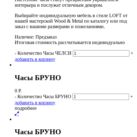
интерьера и послужат отличным декором.
Выбирайте индивидуальную мебель в стиле LOFT от
нашей мастерской Wood & Metal по каталогу или под
заказ с вашими размерами и пожеланиями.
Наличие: Предзаказ
Итоговая стоимость рассчитывается индивидуально
-
Количество Часы ЧЕЛСИ
+
д
о
б
а
в
и
т
ь
в
к
о
р
з
и
н
у
Часы БРУНО
0
Р.
-
Количество Часы БРУНО
+
д
о
б
а
в
и
т
ь
в
к
о
р
з
и
н
у
п
о
д
р
о
б
н
е
е
Часы БРУНО