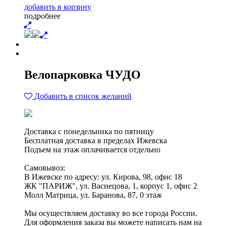
д
о
б
а
в
и
т
ь
в
к
о
р
з
и
н
у
п
о
д
р
о
б
н
е
е
Велопарковка ЧУДО
Добавить в список желаний
Доставка с понедельника по пятницу
Бесплатная доставка в пределах Ижевска
Подъем на этаж оплачивается отдельно
Самовывоз:
В Ижевске по адресу: ул. Кирова, 98, офис 18
ЖК "ПАРИЖ", ул. Васнецова, 1, корпус 1, офис 2
Молл Матрица, ул. Баранова, 87, 0 этаж
Мы осуществляем доставку во все города России.
Для оформления заказа вы можете написать нам на