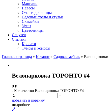
Мангалы
Навесы
Очаг и дровницы
Садовые столы и стулья
Скамейки
Урны
Цветочницы
Санузел
Спальня
Кровати
Тумбы и комоды
Главная страница
»
Каталог
»
Садовая мебель
»
Велопарковки
Велопарковка ТОРОНТО #4
0
Р.
-
Количество Велопарковка ТОРОНТО #4
+
д
о
б
а
в
и
т
ь
в
к
о
р
з
и
н
у
п
о
д
р
о
б
н
е
е