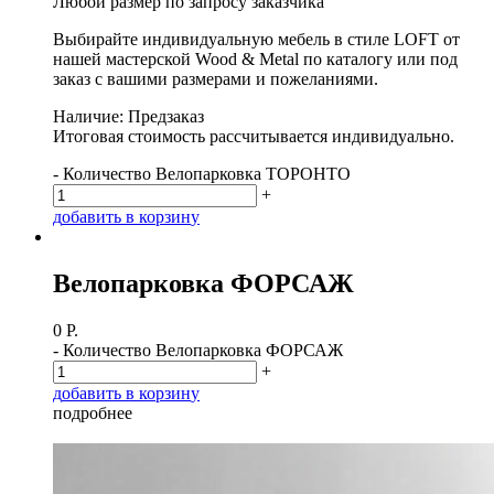
Любой размер по запросу заказчика
Выбирайте индивидуальную мебель в стиле LOFT от
нашей мастерской Wood & Metal по каталогу или под
заказ с вашими размерами и пожеланиями.
Наличие: Предзаказ
Итоговая стоимость рассчитывается индивидуально.
-
Количество Велопарковка ТОРОНТО
+
д
о
б
а
в
и
т
ь
в
к
о
р
з
и
н
у
Велопарковка ФОРСАЖ
0
Р.
-
Количество Велопарковка ФОРСАЖ
+
д
о
б
а
в
и
т
ь
в
к
о
р
з
и
н
у
п
о
д
р
о
б
н
е
е