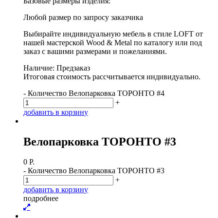
Базовые размеры изделия:
Любой размер по запросу заказчика
Выбирайте индивидуальную мебель в стиле LOFT от
нашей мастерской Wood & Metal по каталогу или под
заказ с вашими размерами и пожеланиями.
Наличие: Предзаказ
Итоговая стоимость рассчитывается индивидуально.
-
Количество Велопарковка ТОРОНТО #4
+
д
о
б
а
в
и
т
ь
в
к
о
р
з
и
н
у
Велопарковка ТОРОНТО #3
0
Р.
-
Количество Велопарковка ТОРОНТО #3
+
д
о
б
а
в
и
т
ь
в
к
о
р
з
и
н
у
п
о
д
р
о
б
н
е
е