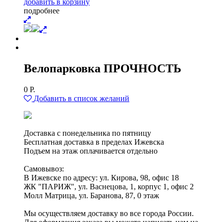
д
о
б
а
в
и
т
ь
в
к
о
р
з
и
н
у
п
о
д
р
о
б
н
е
е
Велопарковка ПРОЧНОСТЬ
0
Р.
Добавить в список желаний
Доставка с понедельника по пятницу
Бесплатная доставка в пределах Ижевска
Подъем на этаж оплачивается отдельно
Самовывоз:
В Ижевске по адресу: ул. Кирова, 98, офис 18
ЖК "ПАРИЖ", ул. Васнецова, 1, корпус 1, офис 2
Молл Матрица, ул. Баранова, 87, 0 этаж
Мы осуществляем доставку во все города России.