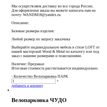
Мы осуществляем доставку во все города России.
Для оформления заказа вы можете написать нам на
почту: WANDM18@yandex.ru.
Описание:
Базовые размеры изделия:
Любой размер по запросу заказчика
Выбирайте индивидуальную мебель в стиле LOFT от
нашей мастерской Wood & Metal по каталогу или под
заказ с вашими размерами и пожеланиями.
Наличие: Предзаказ
Итоговая стоимость рассчитывается индивидуально.
-
Количество Велопарковка ПАРК
+
д
о
б
а
в
и
т
ь
в
к
о
р
з
и
н
у
Велопарковка ЧУДО