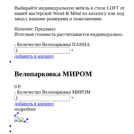
Выбирайте индивидуальную мебель в стиле LOFT от
нашей мастерской Wood & Metal по каталогу или под
заказ с вашими размерами и пожеланиями.
Наличие: Предзаказ
Итоговая стоимость рассчитывается индивидуально.
-
Количество Велопарковка ПАННА
+
д
о
б
а
в
и
т
ь
в
к
о
р
з
и
н
у
Велопарковка МИРОМ
0
Р.
-
Количество Велопарковка МИРОМ
+
д
о
б
а
в
и
т
ь
в
к
о
р
з
и
н
у
п
о
д
р
о
б
н
е
е