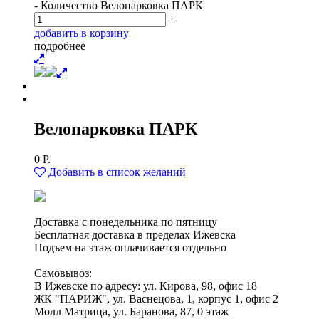
-
Количество Велопарковка ПАРК
+
д
о
б
а
в
и
т
ь
в
к
о
р
з
и
н
у
п
о
д
р
о
б
н
е
е
Велопарковка ПАРК
0
Р.
Добавить в список желаний
Доставка с понедельника по пятницу
Бесплатная доставка в пределах Ижевска
Подъем на этаж оплачивается отдельно
Самовывоз:
В Ижевске по адресу: ул. Кирова, 98, офис 18
ЖК "ПАРИЖ", ул. Васнецова, 1, корпус 1, офис 2
Молл Матрица, ул. Баранова, 87, 0 этаж