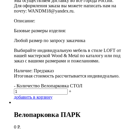
Мы осуществляем доставку во все города России.
Для оформления заказа вы можете написать нам на
почту: WANDM18@yandex.ru.
Описание:
Базовые размеры изделия:
Любой размер по запросу заказчика
Выбирайте индивидуальную мебель в стиле LOFT от
нашей мастерской Wood & Metal по каталогу или под
заказ с вашими размерами и пожеланиями.
Наличие: Предзаказ
Итоговая стоимость рассчитывается индивидуально.
-
Количество Велопарковка СТОЛ
+
д
о
б
а
в
и
т
ь
в
к
о
р
з
и
н
у
Велопарковка ПАРК
0
Р.