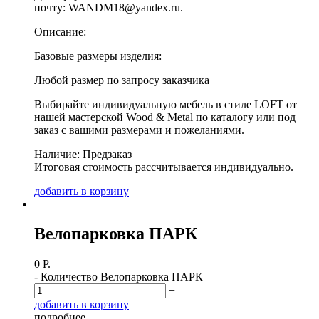
почту: WANDM18@yandex.ru.
Описание:
Базовые размеры изделия:
Любой размер по запросу заказчика
Выбирайте индивидуальную мебель в стиле LOFT от
нашей мастерской Wood & Metal по каталогу или под
заказ с вашими размерами и пожеланиями.
Наличие: Предзаказ
Итоговая стоимость рассчитывается индивидуально.
д
о
б
а
в
и
т
ь
в
к
о
р
з
и
н
у
Велопарковка ПАРК
0
Р.
-
Количество Велопарковка ПАРК
+
д
о
б
а
в
и
т
ь
в
к
о
р
з
и
н
у
п
о
д
р
о
б
н
е
е