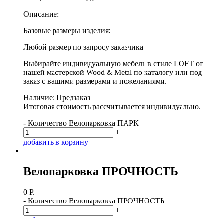
Описание:
Базовые размеры изделия:
Любой размер по запросу заказчика
Выбирайте индивидуальную мебель в стиле LOFT от
нашей мастерской Wood & Metal по каталогу или под
заказ с вашими размерами и пожеланиями.
Наличие: Предзаказ
Итоговая стоимость рассчитывается индивидуально.
-
Количество Велопарковка ПАРК
+
д
о
б
а
в
и
т
ь
в
к
о
р
з
и
н
у
Велопарковка ПРОЧНОСТЬ
0
Р.
-
Количество Велопарковка ПРОЧНОСТЬ
+