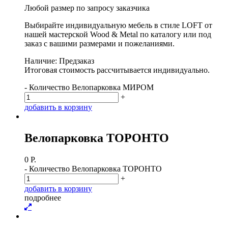
Любой размер по запросу заказчика
Выбирайте индивидуальную мебель в стиле LOFT от
нашей мастерской Wood & Metal по каталогу или под
заказ с вашими размерами и пожеланиями.
Наличие: Предзаказ
Итоговая стоимость рассчитывается индивидуально.
-
Количество Велопарковка МИРОМ
+
д
о
б
а
в
и
т
ь
в
к
о
р
з
и
н
у
Велопарковка ТОРОНТО
0
Р.
-
Количество Велопарковка ТОРОНТО
+
д
о
б
а
в
и
т
ь
в
к
о
р
з
и
н
у
п
о
д
р
о
б
н
е
е