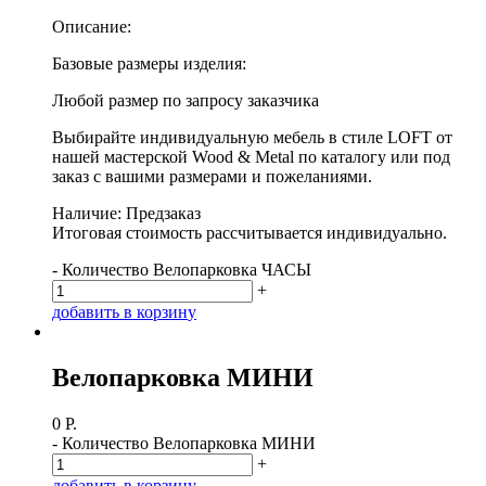
Описание:
Базовые размеры изделия:
Любой размер по запросу заказчика
Выбирайте индивидуальную мебель в стиле LOFT от
нашей мастерской Wood & Metal по каталогу или под
заказ с вашими размерами и пожеланиями.
Наличие: Предзаказ
Итоговая стоимость рассчитывается индивидуально.
-
Количество Велопарковка ЧАСЫ
+
д
о
б
а
в
и
т
ь
в
к
о
р
з
и
н
у
Велопарковка МИНИ
0
Р.
-
Количество Велопарковка МИНИ
+
д
о
б
а
в
и
т
ь
в
к
о
р
з
и
н
у