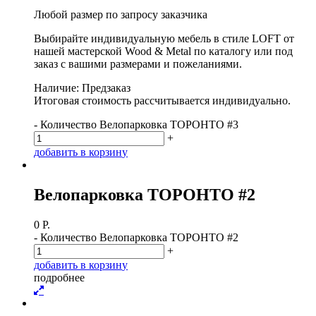
Любой размер по запросу заказчика
Выбирайте индивидуальную мебель в стиле LOFT от
нашей мастерской Wood & Metal по каталогу или под
заказ с вашими размерами и пожеланиями.
Наличие: Предзаказ
Итоговая стоимость рассчитывается индивидуально.
-
Количество Велопарковка ТОРОНТО #3
+
д
о
б
а
в
и
т
ь
в
к
о
р
з
и
н
у
Велопарковка ТОРОНТО #2
0
Р.
-
Количество Велопарковка ТОРОНТО #2
+
д
о
б
а
в
и
т
ь
в
к
о
р
з
и
н
у
п
о
д
р
о
б
н
е
е