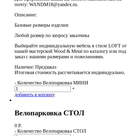
почту: WANDM18@yandex.ru.
Описание:
Базовые размеры изделия:
Любой размер по запросу заказчика
Выбирайте индивидуальную мебель в стиле LOFT от
нашей мастерской Wood & Metal по каталогу или под
заказ с вашими размерами и пожеланиями.
Наличие: Предзаказ
Итоговая стоимость рассчитывается индивидуально.
-
Количество Велопарковка МИНИ
+
д
о
б
а
в
и
т
ь
в
к
о
р
з
и
н
у
Велопарковка СТОЛ
0
Р.
-
Количество Велопарковка СТОЛ