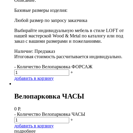
Описание:
Базовые размеры изделия:
Любой размер по запросу заказчика
Выбирайте индивидуальную мебель в стиле LOFT от
нашей мастерской Wood & Metal по каталогу или под
заказ с вашими размерами и пожеланиями.
Наличие: Предзаказ
Итоговая стоимость рассчитывается индивидуально.
-
Количество Велопарковка ФОРСАЖ
+
д
о
б
а
в
и
т
ь
в
к
о
р
з
и
н
у
Велопарковка ЧАСЫ
0
Р.
-
Количество Велопарковка ЧАСЫ
+
д
о
б
а
в
и
т
ь
в
к
о
р
з
и
н
у
п
о
д
р
о
б
н
е
е