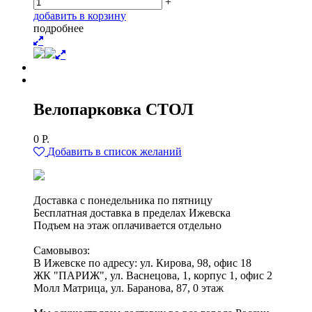
+
д
о
б
а
в
и
т
ь
в
к
о
р
з
и
н
у
п
о
д
р
о
б
н
е
е
Велопарковка СТОЛ
0
Р.
Добавить в список желаний
Доставка с понедельника по пятницу
Бесплатная доставка в пределах Ижевска
Подъем на этаж оплачивается отдельно
Самовывоз:
В Ижевске по адресу: ул. Кирова, 98, офис 18
ЖК "ПАРИЖ", ул. Васнецова, 1, корпус 1, офис 2
Молл Матрица, ул. Баранова, 87, 0 этаж