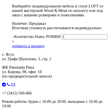
Выбирайте индивидуальную мебель в стиле LOFT от
нашей мастерской Wood & Metal по каталогу или под
заказ с вашими размерами и пожеланиями.
Наличие: Предзаказ
Итоговая стоимость рассчитывается индивидуально.
-
Количество Навес РОМИН
+
д
о
б
а
в
и
т
ь
в
к
о
р
з
и
н
у
с. Ягул
ул. Графа Шувалова, 3, стр. 2
ЖК Panorama Plaza
ул. Кирова, 98, офис 18
(по предварительной записи)
+7 (3412) 566-866
Режим работы:
будни с
10.00
до
20:00
, выходные с
10.00
до
19:00