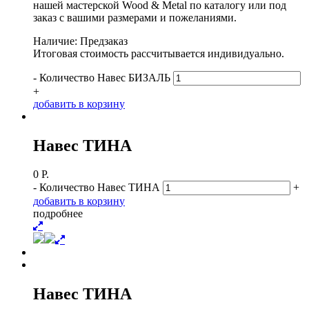
нашей мастерской Wood & Metal по каталогу или под
заказ с вашими размерами и пожеланиями.
Наличие: Предзаказ
Итоговая стоимость рассчитывается индивидуально.
-
Количество Навес БИЗАЛЬ
+
д
о
б
а
в
и
т
ь
в
к
о
р
з
и
н
у
Навес ТИНА
0
Р.
-
Количество Навес ТИНА
+
д
о
б
а
в
и
т
ь
в
к
о
р
з
и
н
у
п
о
д
р
о
б
н
е
е
Навес ТИНА