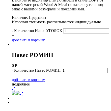
Выбирайте индивидуальную мебель в стиле LOFT от
нашей мастерской Wood & Metal по каталогу или под
заказ с вашими размерами и пожеланиями.
Наличие: Предзаказ
Итоговая стоимость рассчитывается индивидуально.
-
Количество Навес УГОЛОК
+
д
о
б
а
в
и
т
ь
в
к
о
р
з
и
н
у
Навес РОМИН
0
Р.
-
Количество Навес РОМИН
+
д
о
б
а
в
и
т
ь
в
к
о
р
з
и
н
у
п
о
д
р
о
б
н
е
е