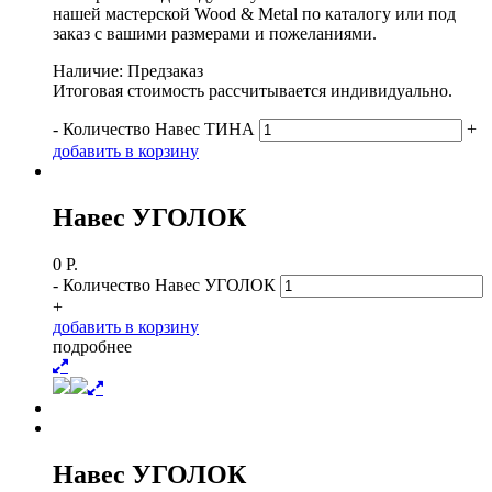
нашей мастерской Wood & Metal по каталогу или под
заказ с вашими размерами и пожеланиями.
Наличие: Предзаказ
Итоговая стоимость рассчитывается индивидуально.
-
Количество Навес ТИНА
+
д
о
б
а
в
и
т
ь
в
к
о
р
з
и
н
у
Навес УГОЛОК
0
Р.
-
Количество Навес УГОЛОК
+
д
о
б
а
в
и
т
ь
в
к
о
р
з
и
н
у
п
о
д
р
о
б
н
е
е
Навес УГОЛОК